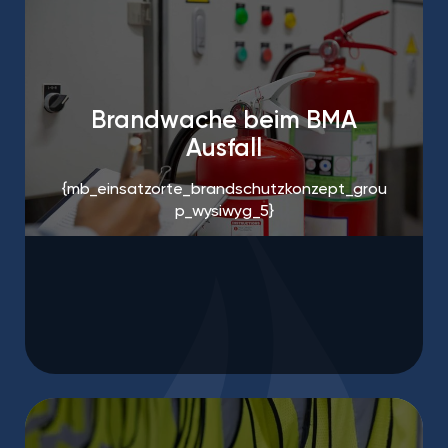
Brandwache beim BMA
Ausfall
{mb_einsatzorte_brandschutzkonzept_grou
p_wysiwyg_5}