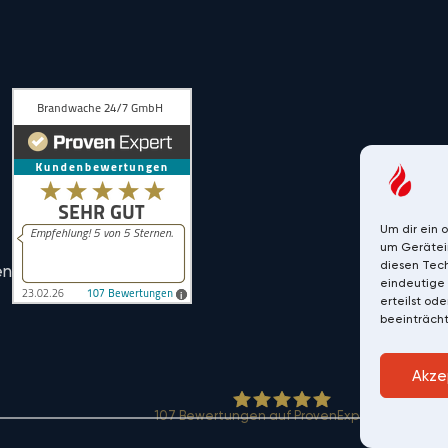
Um dir ein 
um Gerätei
diesen Tech
en
eindeutige 
erteilst od
beeinträcht
Akze
107
Bewertungen auf ProvenExpert.com