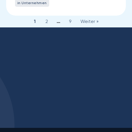
in Unternehmen
1
2
…
9
Weiter »