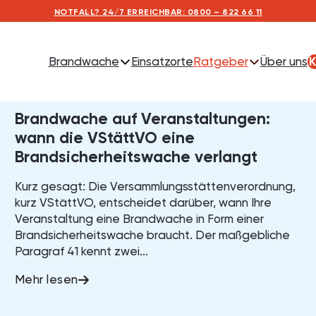
BRANDSCHUTZ INFOS
Lesen Sie hier unser
NOTFALL? 24/7 ERREICHBAR: 0800 – 822 66 11
neuesten Beiträge
Brandwache
Einsatzorte
Ratgeber
Über uns
K
16. July 2026
Brandwache auf Veranstaltungen:
wann die VStättVO eine
Brandsicherheitswache verlangt
Kurz gesagt: Die Versammlungsstättenverordnung,
kurz VStättVO, entscheidet darüber, wann Ihre
Veranstaltung eine Brandwache in Form einer
Brandsicherheitswache braucht. Der maßgebliche
Paragraf 41 kennt zwei…
Mehr lesen