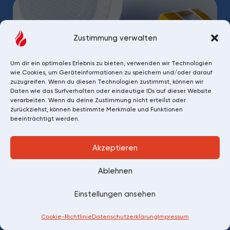
Zustimmung verwalten
Um dir ein optimales Erlebnis zu bieten, verwenden wir Technologien
Brandschutzkonzept
wie Cookies, um Geräteinformationen zu speichern und/oder darauf
zuzugreifen. Wenn du diesen Technologien zustimmst, können wir
Daten wie das Surfverhalten oder eindeutige IDs auf dieser Website
Die engagierteste Brandwache ist sinnlos
verarbeiten. Wenn du deine Zustimmung nicht erteilst oder
ohne ein Brandschutz-Konzept als
zurückziehst, können bestimmte Merkmale und Funktionen
Fundament der Arbeit von Brandposten und
beeinträchtigt werden.
Brandschutzhelfern.
Akzeptieren
Ablehnen
Einstellungen ansehen
Cookie-Richtlinie
Datenschutzerklärung
Impressum