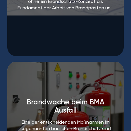
ohne ein Brandschutz-Konzept als
Fundament der Arbeit von Brandposten und
Brandschutzhelfern.
Brandwache beim BMA
Ausfall
Eine der entscheidenden Maßnahmen im
sogenannten baulichen Brandschutz sind