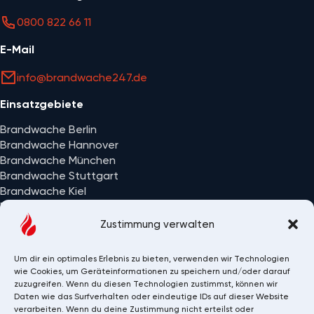
0800 822 66 11
E-Mail
info@brandwache247.de
Einsatzgebiete
Brandwache Berlin
Brandwache Hannover
Brandwache München
Brandwache Stuttgart
Brandwache Kiel
Brandwache Wiesbaden
Alle Einsatzorte
Zustimmung verwalten
Um dir ein optimales Erlebnis zu bieten, verwenden wir Technologien
wie Cookies, um Geräteinformationen zu speichern und/oder darauf
zuzugreifen. Wenn du diesen Technologien zustimmst, können wir
Daten wie das Surfverhalten oder eindeutige IDs auf dieser Website
verarbeiten. Wenn du deine Zustimmung nicht erteilst oder