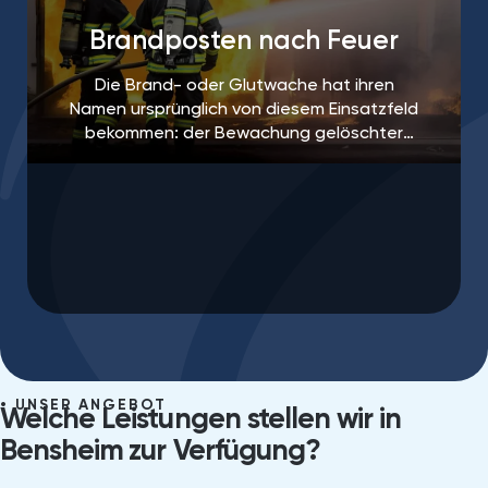
Brandposten nach Feuer
Die Brand- oder Glutwache hat ihren
Namen ursprünglich von diesem Einsatzfeld
bekommen: der Bewachung gelöschter
Brandherde, um ein erneutes Aufflammen
des Feuers zu verhindern.
UNSER ANGEBOT
Welche Leistungen stellen wir in
Bensheim⁠ zur Verfügung?