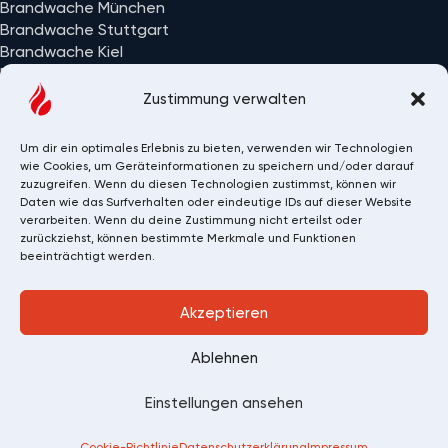
Brandwache München
Brandwache Stuttgart
Brandwache Kiel
Brandwache Wiesbaden
Alle Einsatzorte
Zustimmung verwalten
Um dir ein optimales Erlebnis zu bieten, verwenden wir Technologien
wie Cookies, um Geräteinformationen zu speichern und/oder darauf
zuzugreifen. Wenn du diesen Technologien zustimmst, können wir
Daten wie das Surfverhalten oder eindeutige IDs auf dieser Website
verarbeiten. Wenn du deine Zustimmung nicht erteilst oder
zurückziehst, können bestimmte Merkmale und Funktionen
beeinträchtigt werden.
Akzeptieren
Copyright 2026 © Brandwache 24/7 GmbH
Ablehnen
107
Bewertungen auf ProvenExpert.com
Einstellungen ansehen
Datenschutz
Impressum
Brandwache 24/7 GmbH
Cookie-Richtlinie
Datenschutzerklärung
Impressum