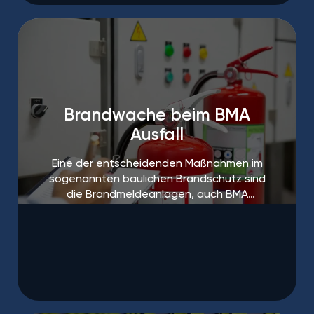
Brandwache beim BMA
Ausfall
Eine der entscheidenden Maßnahmen im
sogenannten baulichen Brandschutz sind
die Brandmeldeanlagen, auch BMA
genannt.