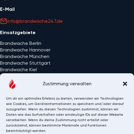
E-Mail
info@brandwache247.de
Einsatzgebiete
Brandwache Berlin
Brandwache Hannover
Brandwache München
Brandwache Stuttgart
Brandwache Kiel
Brandwache Wiesbaden
Alle Einsatzorte
Zustimmung verwalten
Um dir ein optimales Erlebnis zu bieten, verwenden wir Technologien
wie Cookies, um Geräteinformationen zu speichern und/oder darauf
zuzugreifen. Wenn du diesen Technologien zustimmst, können wir
Daten wie das Surfverhalten oder eindeutige IDs auf dieser Website
verarbeiten. Wenn du deine Zustimmung nicht erteilst oder
zurückziehst, können bestimmte Merkmale und Funktionen
beeinträchtigt werden.