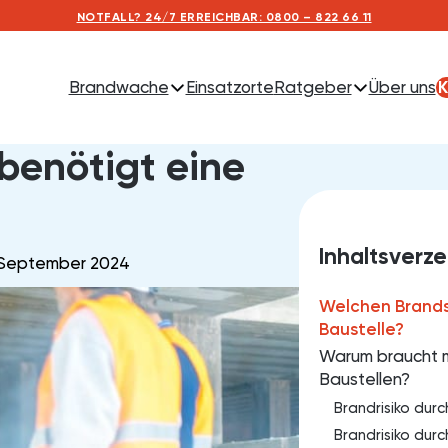
NOTFALL? 24/7 ERREICHBAR: 0800 – 822 66 11
Brandwache
Einsatzorte
Ratgeber
Über uns
K
ustelle?
benötigt eine
Inhaltsverze
 September 2024
Welchen Brands
Baustelle?
Warum braucht 
Baustellen?
Brandrisiko dur
Brandrisiko dur