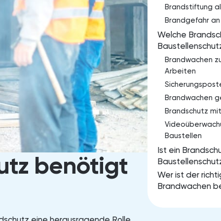
Brandstiftung a
Brandgefahr an
Welche Brandsch
Baustellenschut
Brandwachen zu
Arbeiten
Sicherungspost
Brandwachen ge
Brandschutz mi
Videoüberwachu
Baustellen
Ist ein Brandsch
tz benötigt
Baustellenschut
Wer ist der rich
Brandwachen be
andschutz eine herausragende Rolle.