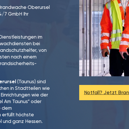
 Brandwache Oberursel
4/7 GmbH Ihr
 Dienstleistungen im
tswachdiensten bei
Brandschutzhelfer, von
osten nach einem
randsicherheits-
rursel
(Taunus) sind
hen in Stadtteilen wie
Notfall? Jetzt Br
Einrichtungen wie der
el Am Taunus“ oder
ie dem
rfüllt höchste
el und ganz Hessen.