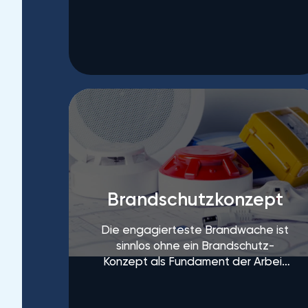
öffentlichen Einrichtungen
regelmäßigen Abständen
gewartet und ausgetauscht
werden.
Brandschutzkonzept
Die engagierteste Brandwache ist
sinnlos ohne ein Brandschutz-
Konzept als Fundament der Arbeit
von Brandposten und
Brandschutzhelfern.