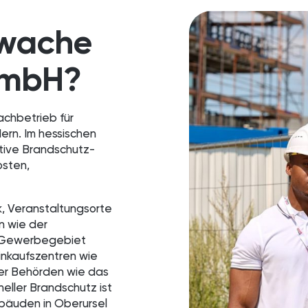
ndwache
GmbH?
achbetrieb für
dern. Im hessischen
tive Brandschutz-
osten,
k, Veranstaltungsorte
n wie der
 „Gewerbegebiet
inkaufszentren wie
er Behörden wie das
neller Brandschutz ist
Gebäuden in Oberursel