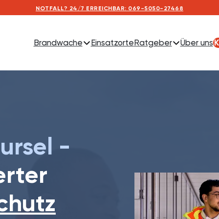
NOTFALL? 24/7 ERREICHBAR: 069-5050-27468
Brandwache
Einsatzorte
Ratgeber
Über uns
K
S
rsel -
erter
chutz