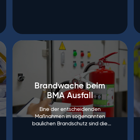
Brandwache beim
BMA Ausfall
Eine der entscheidenden
Maßnahmen im sogenannten
baulichen Brandschutz sind die
Brandmeldeanlagen, auch BMA
genannt.