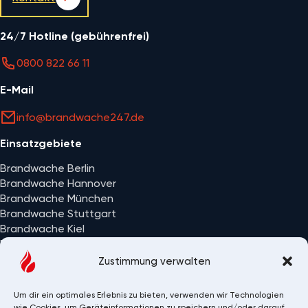
24/7 Hotline (gebührenfrei)
0800 822 66 11
E-Mail
info@brandwache247.de
Einsatzgebiete
Brandwache Berlin
Brandwache Hannover
Brandwache München
Brandwache Stuttgart
Brandwache Kiel
Brandwache Wiesbaden
Alle Einsatzorte
Zustimmung verwalten
Um dir ein optimales Erlebnis zu bieten, verwenden wir Technologien
wie Cookies, um Geräteinformationen zu speichern und/oder darauf