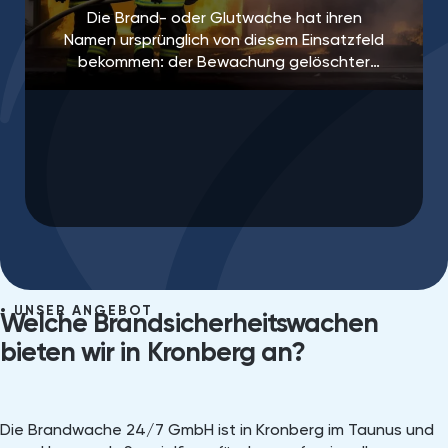
Die Brand- oder Glutwache hat ihren
Namen ursprünglich von diesem Einsatzfeld
bekommen: der Bewachung gelöschter
Brandherde, um ein erneutes Aufflammen
des Feuers zu verhindern.
UNSER ANGEBOT
Welche Brandsicherheitswachen
bieten wir in Kronberg an?
Die Brandwache 24/7 GmbH ist in Kronberg im Taunus und