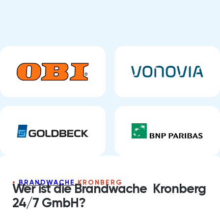
BRANDWACHE
KRONBERG
Wer ist die Brandwache Kronberg
24/7 GmbH?