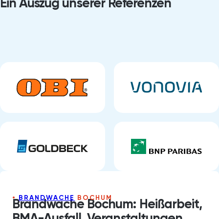
Ein Auszug unserer Referenzen
BRANDWACHE
BOCHUM
Brandwache Bochum: Heißarbeit,
BMA-Ausfall, Veranstaltungen