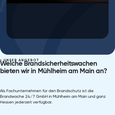
Brandherde, um ein erneutes Aufflammen
des Feuers zu verhindern.
UNSER ANGEBOT
Welche Brandsicherheitswachen
bieten wir in Mühlheim am Main an?
Als Fachunternehmen für den Brandschutz ist die
Brandwache 24/7 GmbH in Mühlheim am Main und ganz
Hessen jederzeit verfügbar.