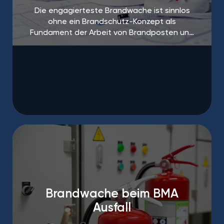
Die engagierteste Brandwache ist sinnlos
ohne ein Brandschutz-Konzept als
Fundament der Arbeit von Brandposten und
Brandschutzhelfern.
Brandwache beim BMA
Ausfall