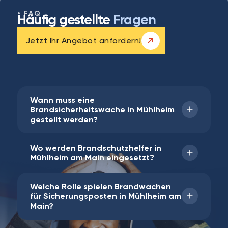
FAQ
Häufig gestellte
Fragen
Jetzt Ihr Angebot anfordern!
Wann muss eine
Brandsicherheitswache in Mühlheim
gestellt werden?
Wo werden Brandschutzhelfer in
In Mühlheim am Main und in nahegelegenen
Mühlheim am Main eingesetzt?
Orten wie Obertshausen, Bieber oder Maintal
sind Brandwachen in den vielen Einsatzfeldern
Welche Rolle spielen Brandwachen
vorgeschrieben. Eine Verpflichtung zum
Öffentliche Institutionen, Dienstleister,
für Sicherungsposten in Mühlheim am
Aufstellen von Brandwachen gibt es
Produktionsbetriebe, medizinische
Main?
beispielweise zur Absicherung von
Einrichtungen und Gewerbetreibende in
Heißarbeiten wie Trennschleifen, Schweißen
Mühlheim und Umgebung benötigen aus sehr