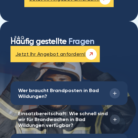
FAQ
Häufig gestellte
Fragen
Jetzt Ihr Angebot anfordern!
Wer braucht Brandposten in Bad
Wildungen?
Einsatzbereitschaft: Wie schnell sind
Von Produktionsbetrieben und Dienstleistern
wir für Brandwachen in Bad
über öffentliche Institutionen,
Wildungen verfügbar?
Eventveranstalter und medizinische