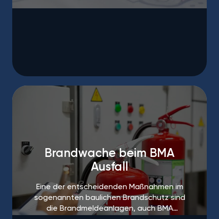
Brandschutzhelfern.
Brandwache beim BMA
Ausfall
Eine der entscheidenden Maßnahmen im
sogenannten baulichen Brandschutz sind
die Brandmeldeanlagen, auch BMA
genannt.