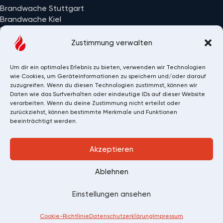
Brandwache Stuttgart
Brandwache Kiel
Brandwache Wiesbaden
Alle Einsatzorte
Zustimmung verwalten
Um dir ein optimales Erlebnis zu bieten, verwenden wir Technologien
wie Cookies, um Geräteinformationen zu speichern und/oder darauf
zuzugreifen. Wenn du diesen Technologien zustimmst, können wir
Daten wie das Surfverhalten oder eindeutige IDs auf dieser Website
verarbeiten. Wenn du deine Zustimmung nicht erteilst oder
zurückziehst, können bestimmte Merkmale und Funktionen
beeinträchtigt werden.
Akzeptieren
Copyright 2026 © Brandwache 24/7 GmbH
Ablehnen
107
Bewertungen auf ProvenExpert.com
Einstellungen ansehen
Datenschutz
Impressum
Brandwache 24/7 GmbH
Cookie-Richtlinie
Datenschutzerklärung
Impressum