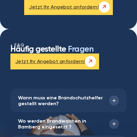
Jetzt Ihr Angebot anfordern!
FAQ
Häufig gestellte
Fragen
Jetzt Ihr Angebot anfordern!
Wann muss eine Brandschutzhelfer
gestellt werden?
Wo werden Brandwachen in
In Bamberg und in nahen Ortschaften wie
Bamberg eingesetzt ?
Kemmern, Walsdorf oder Pettstadt sind