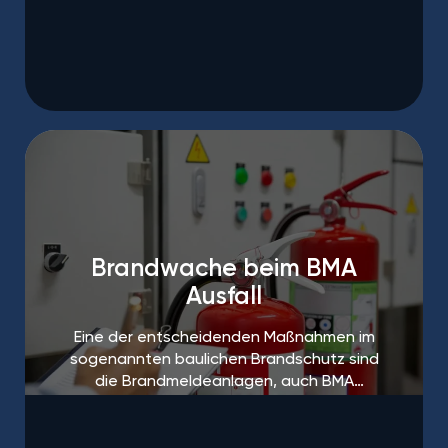
Brandwache beim BMA
Ausfall
Eine der entscheidenden Maßnahmen im
sogenannten baulichen Brandschutz sind
die Brandmeldeanlagen, auch BMA
genannt.