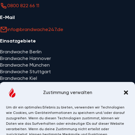
0800 822 66 11
E-Mail
info@brandwache247.de
Einsatzgebiete
Brandwache Berlin
Brandwache Hannover
Brandwache München
Brandwache Stuttgart
Brandwache Kiel
Brandwache Wiesbaden
Alle Einsatzorte
Zustimmung verwalten
Um dir ein optimales Erlebnis zu bieten, verwenden wir Technologien
wie Cookies, um Geräteinformationen zu speichern und/oder darauf
zuzugreifen. Wenn du diesen Technologien zustimmst, können wir
Daten wie das Surfverhalten oder eindeutige IDs auf dieser Website
verarbeiten. Wenn du deine Zustimmung nicht erteilst oder
zurückziehst, können bestimmte Merkmale und Funktionen